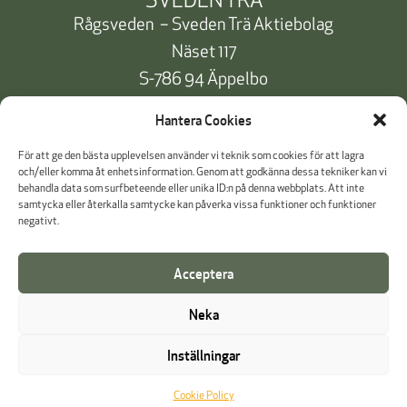
SVEDEN TRÄ
Rågsveden – Sveden Trä Aktiebolag
Näset 117
S-786 94 Äppelbo
Telefon:
+46 10 471 91 00
Hantera Cookies
info@svedentra.se
För att ge den bästa upplevelsen använder vi teknik som cookies för att lagra
och/eller komma åt enhetsinformation. Genom att godkänna dessa tekniker kan vi
behandla data som surfbeteende eller unika ID:n på denna webbplats. Att inte
samtycka eller återkalla samtycke kan påverka vissa funktioner och funktioner
Dokumentation & Certifikat
negativt.
Betalinformation
Acceptera
Cookie Policy
Neka
Visselblåsning
Inställningar
Cookie Policy