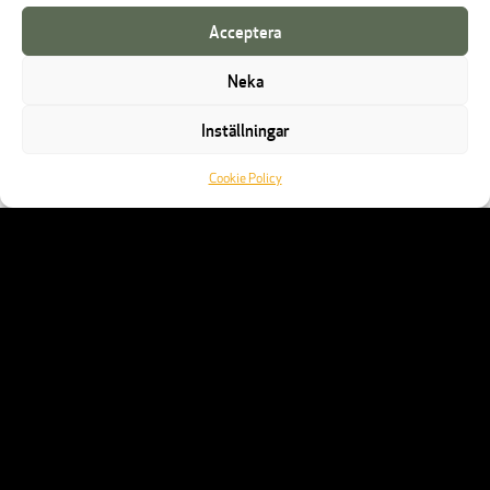
Acceptera
Neka
Inställningar
Cookie Policy
DOKUMENTATION
Till alla dokument
SKÖTSELRÅD LISTER