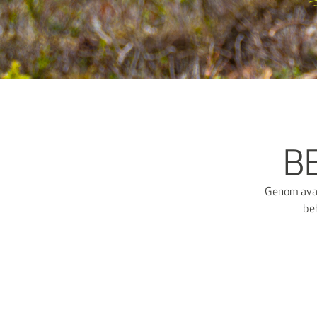
B
Genom avan
beh