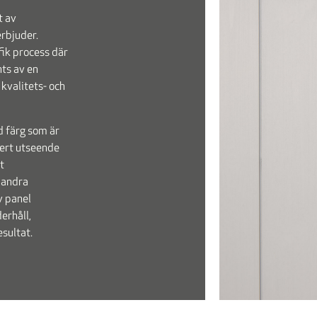
t av
rbjuder.
ik process där
ts av en
 kvalitets- och
 färg som är
kert utseende
t
 andra
v panel
erhåll,
esultat.