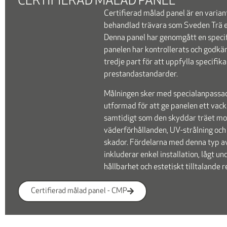
CERTIFIERAD MÅLAD PANEL
Certifierad målad panel är en varian
behandlad trävara som Sveden Trä e
Denna panel har genomgått en specif
panelen har kontrollerats och godkän
tredje part för att uppfylla specifika
prestandastandarder.
Målningen sker med specialanpassad
utformad för att ge panelen ett vac
samtidigt som den skyddar träet mo
väderförhållanden, UV-strålning och
skador.
Fördelarna med denna typ a
inkluderar enkel installation, lågt und
hållbarhet och estetiskt tilltalande r
Certifierad målad panel - CMP