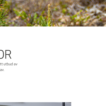
OR
tt utbud av
rav.