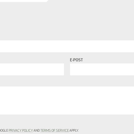
E-POST
GOOGLE
PRIVACY POLICY
AND
TERMS OF SERVICE
APPLY.