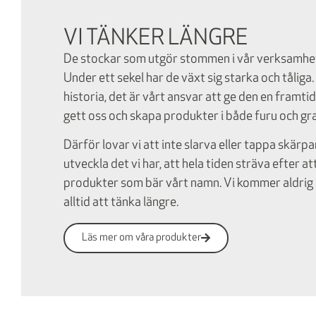
VI TÄNKER LÄNGRE
De stockar som utgör stommen i vår verksamhet 
Under ett sekel har de växt sig starka och tåli
historia, det är vårt ansvar att ge den en framti
gett oss och skapa produkter i både furu och gr
Därför lovar vi att inte slarva eller tappa skärpa
utveckla det vi har, att hela tiden sträva efter at
produkter som bär vårt namn. Vi kommer aldrig 
alltid att tänka längre.
Läs mer om våra produkter