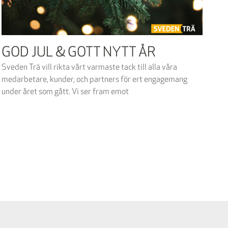
GOD JUL & GOTT NYTT ÅR
Sveden Trä vill rikta vårt varmaste tack till alla våra
medarbetare, kunder, och partners för ert engagemang
under året som gått. Vi ser fram emot