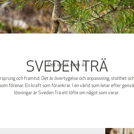
SVEDEN TRÄ
Det är vi som är
rsprung och framtid. Det är övertygelse och anpassning, stolthet oc
 som förenar. En kraft som förankrar. I en värld som letar efter gen
lösningar är Sveden Trä ett löfte om något som varar.