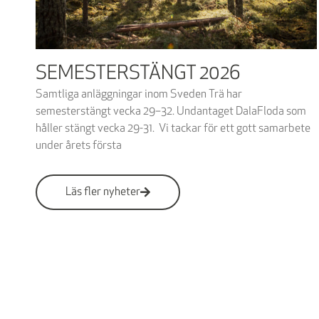
SEMESTERSTÄNGT 2026
Samtliga anläggningar inom Sveden Trä har
semesterstängt vecka 29–32. Undantaget DalaFloda som
håller stängt vecka 29-31. Vi tackar för ett gott samarbete
under årets första
Läs fler nyheter