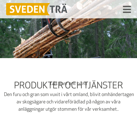
Läs mer om våra
PRODUKTER OCH TJÄNSTER
Den furu och gran som vuxit i vårt omland, blivit omhändertagen
av skogsägare och vidareförädlad på någon av våra
anläggningar utgör stommen för vår verksamhet..