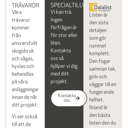
SPECIALTILLVERKNING
TRÄVAROR
Vi kan trä.
Våra
Listen är
Ingen
trävaror
den sista
förfrågan är
kommer
detaljen
för stor eller
från
som gör
liten.
ansvarsfullt
rummet
Kontakta
skogsbruk
komplett.
oss så
och sågas,
Den fogar
hjälper vi dig
hyvlas och
samman tak,
med ditt
behandlas
golv och
projekt.
på våra
väggar till en
anläggningar
fungerande
Kontakta
innan de når
helhet.
oss
ditt projekt.
Ibland är
den bästa
Vi ser också
listen den du
till att de