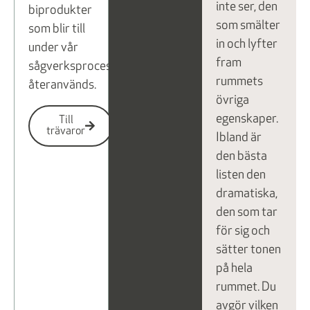
inte ser, den
biprodukter
som smälter
som blir till
in och lyfter
under vår
fram
sågverksprocessen
rummets
återanvänds.
övriga
egenskaper.
Till
trävaror
Ibland är
den bästa
listen den
dramatiska,
den som tar
för sig och
sätter tonen
på hela
rummet. Du
avgör vilken