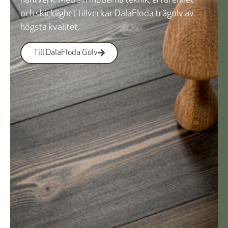
hantverk. Med sin moderna teknik, erfarenhet
och skicklighet tillverkar DalaFloda trägolv av
högsta kvalitet.
Till DalaFloda Golv