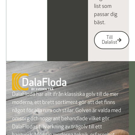
list som
passar dig
bäst.
Till
Dalalist
DalaFloda har allt ifrån klassiska golv till de mer
moderna, ett brett sortiment gör att det finns
något för alla rum och stilar. Golven är valda med
omsorg och noggrant behandlade vilket gör
DalaFlodas tillverkning av trägolv till ett