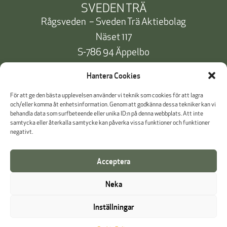
SVEDEN TRÄ
Rågsveden – Sveden Trä Aktiebolag
Näset 117
S-786 94 Äppelbo
Telefon:
+46 10 471 91 00
Hantera Cookies
info@svedentra.se
För att ge den bästa upplevelsen använder vi teknik som cookies för att lagra
och/eller komma åt enhetsinformation. Genom att godkänna dessa tekniker kan vi
behandla data som surfbeteende eller unika ID:n på denna webbplats. Att inte
samtycka eller återkalla samtycke kan påverka vissa funktioner och funktioner
Dokumentation & Certifikat
negativt.
Betalinformation
Acceptera
Cookie Policy
Neka
Visselblåsning
Inställningar