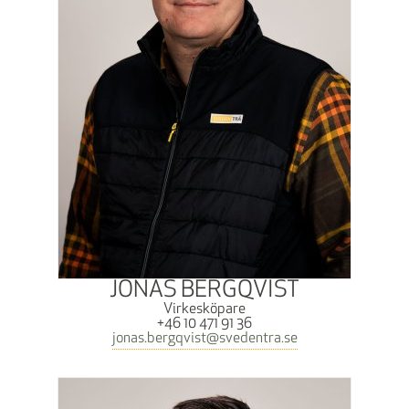
JONAS BERGQVIST
Virkesköpare
+46 10 471 91 36
jonas.bergqvist@svedentra.se