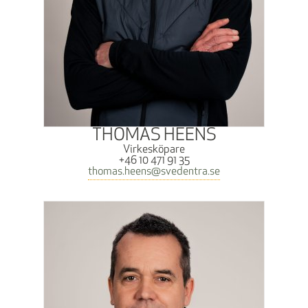
THOMAS HEENS
Virkesköpare
+46 10 471 91 35
thomas.heens@svedentra.se