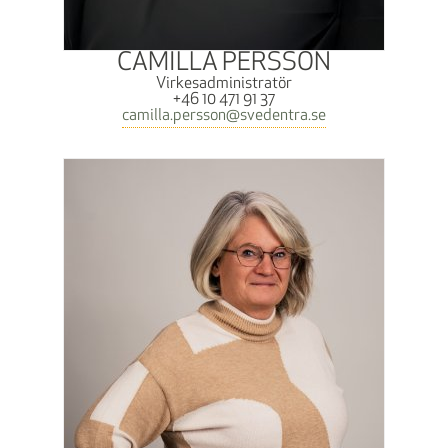
CAMILLA PERSSON
Virkesadministratör
+46 10 471 91 37
camilla.persson@svedentra.se