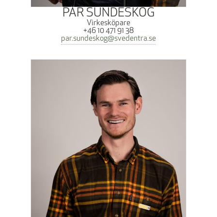
PÄR SUNDESKOG
Virkesköpare
+46 10 471 91 38
par.sundeskog@svedentra.se