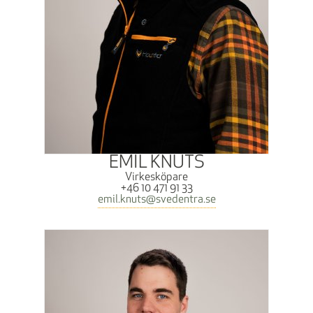
EMIL KNUTS
Virkesköpare
+46 10 471 91 33
emil.knuts@svedentra.se