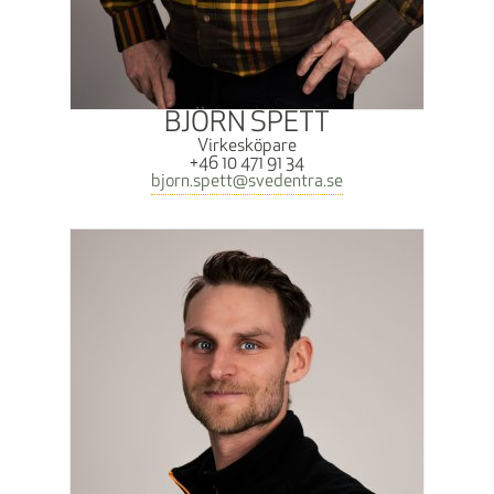
BJÖRN SPETT
Virkesköpare
+46 10 471 91 34
bjorn.spett@svedentra.se