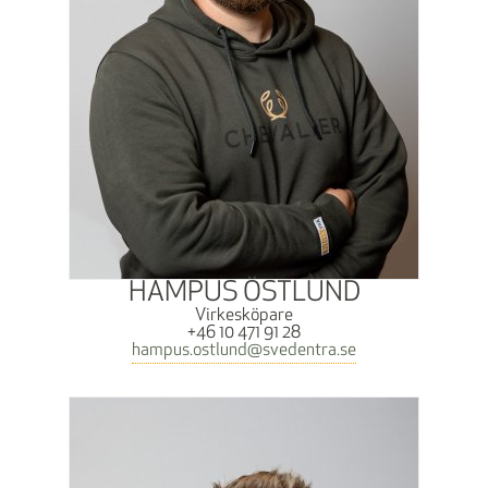
HAMPUS ÖSTLUND
Virkesköpare
+46 10 471 91 28
hampus.ostlund@svedentra.se