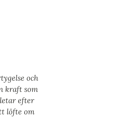
tygelse och
n kraft som
letar efter
t löfte om