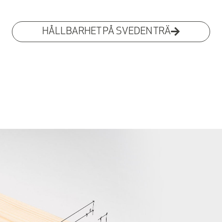
HÅLLBARHET PÅ SVEDEN TRÄ