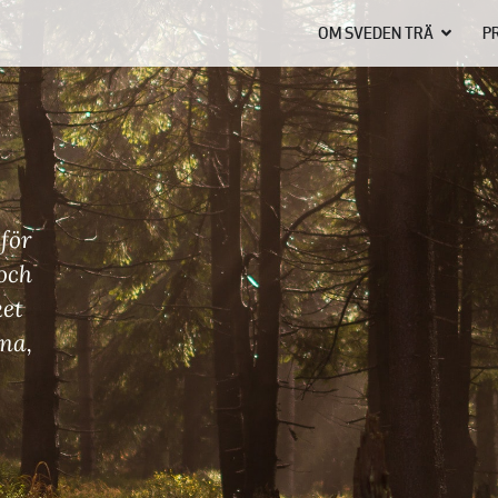
OM SVEDEN TRÄ
P
 för
 och
ket
rna,