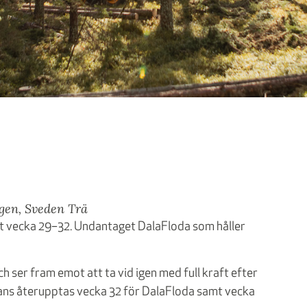
gen
,
Sveden Trä
t vecka 29–32. Undantaget DalaFloda som håller
h ser fram emot att ta vid igen med full kraft efter
rans återupptas vecka 32 för DalaFloda samt vecka