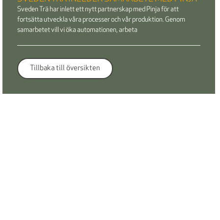
Sveden Trä har inlett ett nytt partnerskap med Pinja för att
fortsätta utveckla våra processer och vår produktion. Genom
samarbetet vill vi öka automationen, arbeta
Tillbaka till översikten