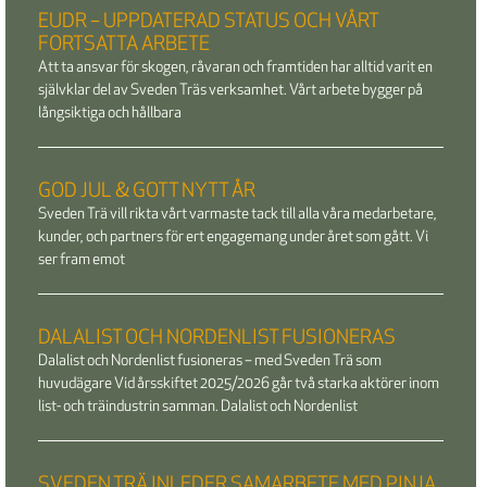
EUDR – UPPDATERAD STATUS OCH VÅRT
FORTSATTA ARBETE
Att ta ansvar för skogen, råvaran och framtiden har alltid varit en
självklar del av Sveden Träs verksamhet. Vårt arbete bygger på
långsiktiga och hållbara
GOD JUL & GOTT NYTT ÅR
Sveden Trä vill rikta vårt varmaste tack till alla våra medarbetare,
kunder, och partners för ert engagemang under året som gått. Vi
ser fram emot
DALALIST OCH NORDENLIST FUSIONERAS
Dalalist och Nordenlist fusioneras – med Sveden Trä som
huvudägare Vid årsskiftet 2025/2026 går två starka aktörer inom
list- och träindustrin samman. Dalalist och Nordenlist
SVEDEN TRÄ INLEDER SAMARBETE MED PINJA