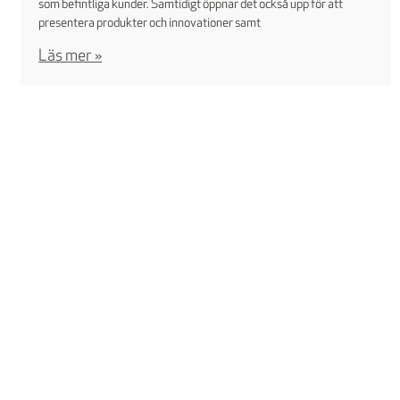
som befintliga kunder. Samtidigt öppnar det också upp för att
presentera produkter och innovationer samt
Läs mer »