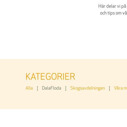
Här delar vi p
och tips om vå
KATEGORIER
Alla
DalaFloda
Skogsavdelningen
Våra 