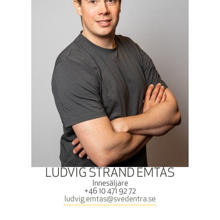
LUDVIG STRAND EMTÅS
Innesäljare
+46 10 471 92 72
ludvig.emtas@svedentra.se