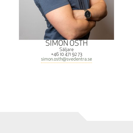
SIMON ÖSTH
Säljare
+46 10 471 92 73
simon.osth@svedentra.se