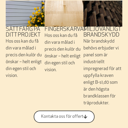
FINGERSKARVAT
SÄTT FÄRG PÅ
MILJÖVÄNLIGT
DITT PROJEKT
BRANDSKYDD
Hos oss kan du få
Hos oss kan du få
När brandskydd
din vara målad i
din vara målad i
behövs erbjuder vi
precis den kulör du
precis den kulör du
panel som är
önskar – helt enligt
önskar – helt enligt
industriellt
din egen stil och
din egen stil och
impregnerad för att
vision.
vision.
uppfylla kraven
enligt B-s1,d0 som
är den högsta
brandklassen för
träprodukter.
Kontakta oss för offert