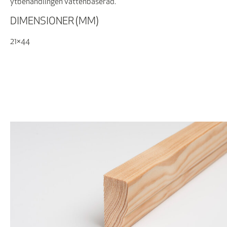
ytbehandlingen vattenbaserad.
DIMENSIONER (MM)
21×44