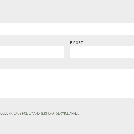
E-POST
GOOGLE
PRIVACY POLICY
AND
TERMS OF SERVICE
APPLY.