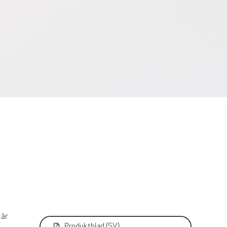
 är
Produktblad (SV)