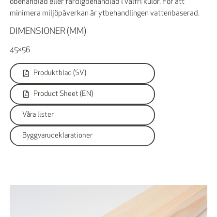
obehandlad eller färdigbehandlad i valfri kulör. För att
minimera miljöpåverkan är ytbehandlingen vattenbaserad.
DIMENSIONER (MM)
45×56
Produktblad (SV)
Product Sheet (EN)
Våra lister
Byggvarudeklarationer