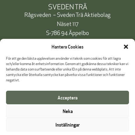
SVEDEN TRÄ
Rågsveden – Sveden Trä Aktiebolag
Näset 117
S-786 94 Äppelbo
Telefon:
+46 10 471 91 00
Hantera Cookies
info@svedentra.se
För att ge den bästa upplevelsen använder vi teknik som cookies för att lagra
och/eller komma åt enhetsinformation. Genom att godkänna dessa tekniker kan vi
behandla data som surfbeteende eller unika ID:n på denna webbplats. Att inte
samtycka eller återkalla samtycke kan påverka vissa funktioner och funktioner
Dokumentation & Certifikat
negativt.
Betalinformation
Acceptera
Cookie Policy
Neka
Visselblåsning
Inställningar