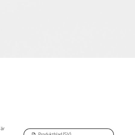
 är
Produktblad (SV)