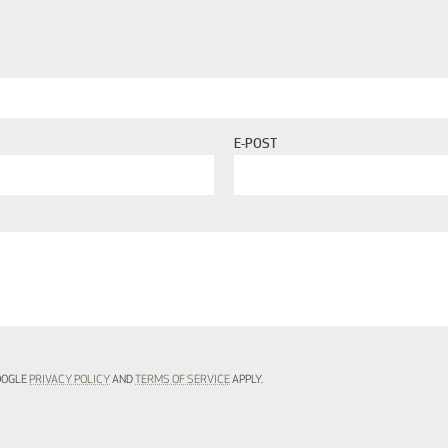
E-POST
GOOGLE
PRIVACY POLICY
AND
TERMS OF SERVICE
APPLY.