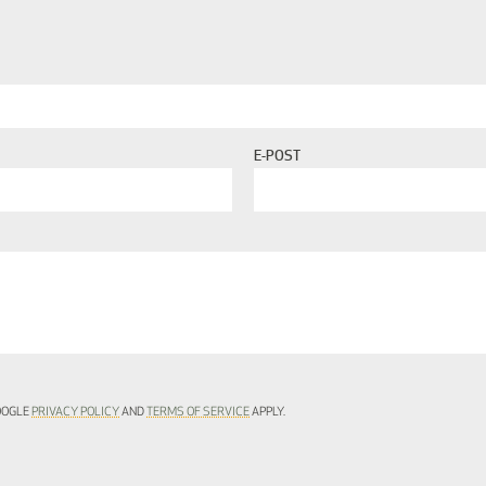
E-POST
GOOGLE
PRIVACY POLICY
AND
TERMS OF SERVICE
APPLY.