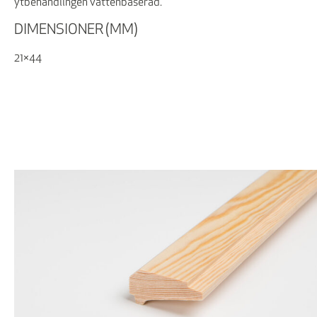
ytbehandlingen vattenbaserad.
DIMENSIONER (MM)
21×44