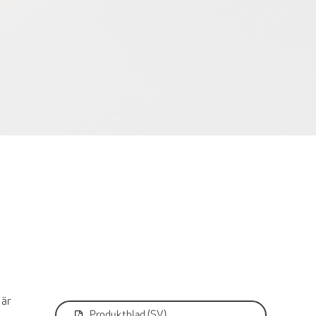
 är
Produktblad (SV)