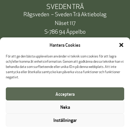
SVEDEN TRÄ
Rågsveden – Sveden Trä Aktiebolag
Näset 117
S-786 94 Äppelbo
Telefon:
+46 10 471 91 00
Hantera Cookies
info@svedentra.se
För att ge den bästa upplevelsen använder vi teknik som cookies för att lagra
och/eller komma åt enhetsinformation. Genom att godkänna dessa tekniker kan vi
behandla data som surfbeteende eller unika ID:n på denna webbplats. Att inte
samtycka eller återkalla samtycke kan påverka vissa funktioner och funktioner
Dokumentation & Certifikat
negativt.
Betalinformation
Acceptera
Cookie Policy
Neka
Visselblåsning
Inställningar