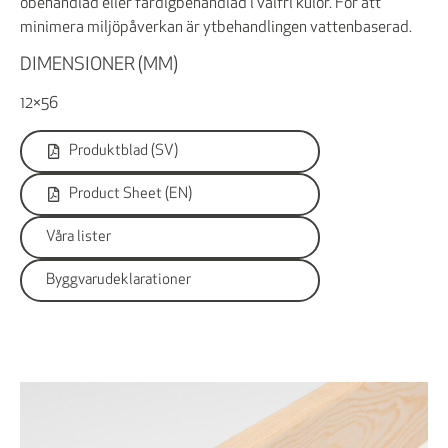
obehandlad eller färdigbehandlad i valfri kulör. För att
minimera miljöpåverkan är ytbehandlingen vattenbaserad.
DIMENSIONER (MM)
12×56
Produktblad (SV)
Product Sheet (EN)
Våra lister
Byggvarudeklarationer