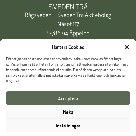
SVEDEN TRÄ
Rågsveden – Sveden Trä Aktiebolag
Näset 117
S-786 94 Äppelbo
Telefon:
+46 10 471 91 00
Hantera Cookies
info@svedentra.se
För att ge den bästa upplevelsen använder vi teknik som cookies för att lagra
och/eller komma åt enhetsinformation. Genom att godkänna dessa tekniker kan vi
behandla data som surfbeteende eller unika ID:n på denna webbplats. Att inte
samtycka eller återkalla samtycke kan påverka vissa funktioner och funktioner
Dokumentation & Certifikat
negativt.
Betalinformation
Acceptera
Cookie Policy
Neka
Visselblåsning
Inställningar