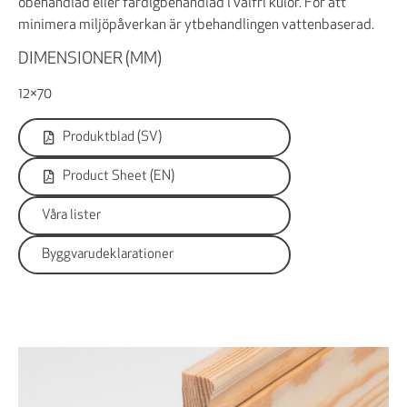
obehandlad eller färdigbehandlad i valfri kulör. För att
minimera miljöpåverkan är ytbehandlingen vattenbaserad.
DIMENSIONER (MM)
12×70
Produktblad (SV)
Product Sheet (EN)
Våra lister
Byggvarudeklarationer