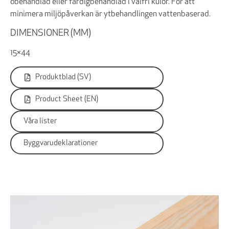
obehandlad eller färdigbehandlad i valfri kulör. För att
minimera miljöpåverkan är ytbehandlingen vattenbaserad.
DIMENSIONER (MM)
15×44
Produktblad (SV)
Product Sheet (EN)
Våra lister
Byggvarudeklarationer