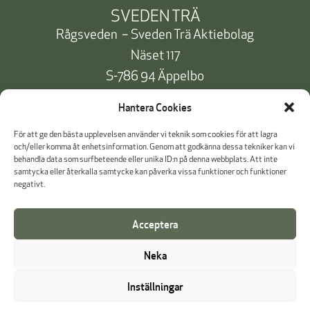
SVEDEN TRÄ
Rågsveden – Sveden Trä Aktiebolag
Näset 117
S-786 94 Äppelbo
Telefon:
+46 10 471 91 00
Hantera Cookies
info@svedentra.se
För att ge den bästa upplevelsen använder vi teknik som cookies för att lagra
och/eller komma åt enhetsinformation. Genom att godkänna dessa tekniker kan vi
behandla data som surfbeteende eller unika ID:n på denna webbplats. Att inte
samtycka eller återkalla samtycke kan påverka vissa funktioner och funktioner
Dokumentation & Certifikat
negativt.
Betalinformation
Acceptera
Cookie Policy
Neka
Visselblåsning
Inställningar