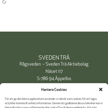
SVEDEN TRÄ
Rågsveden – Sveden Trä Aktiebolag
Näset 117
S-786 94 Äppelbo
Telefon:
+46 10 471 91 00
Hantera Cookies
info@svedentra.se
För att ge den bästa upplevelsen använder vi teknik som cookies för att lagra
och/eller komma åt enhetsinformation. Genom att godkänna dessa tekniker kan vi
behandla data som surfbeteende eller unika ID:n på denna webbplats. Att inte