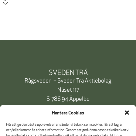
SVEDEN TRÄ
Rågsveden – Sveden Trä Aktiebolag
Näset 117
S-786 94 Äppelbo
Telefon:
+46 10 471 91 00
Hantera Cookies
info@svedentra.se
För att ge den bästa upplevelsen använder vi teknik som cookies för att lagra
och/eller komma åt enhetsinformation. Genom att godkänna dessa tekniker kan vi
behandla data som surfbeteende eller unika ID:n på denna webbplats. Att inte