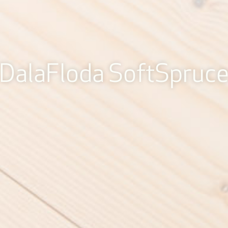
DalaFloda SoftSpruc