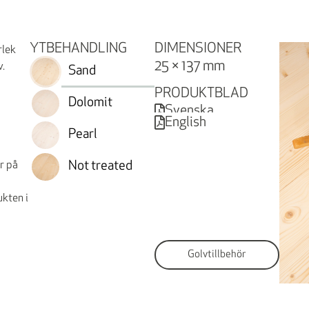
YTBEHANDLING
DIMENSIONER
rlek
25 × 137 mm
v.
Sand
PRODUKTBLAD
Dolomit
Svenska
English
Pearl
r på
Not treated
ukten i
Golvtillbehör