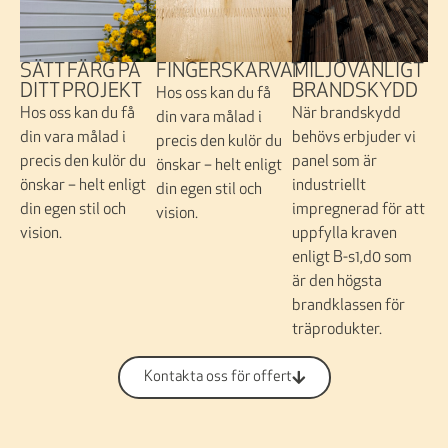
FINGERSKARVAT
SÄTT FÄRG PÅ
MILJÖVÄNLIGT
DITT PROJEKT
BRANDSKYDD
Hos oss kan du få
Hos oss kan du få
När brandskydd
din vara målad i
din vara målad i
behövs erbjuder vi
precis den kulör du
precis den kulör du
panel som är
önskar – helt enligt
önskar – helt enligt
industriellt
din egen stil och
din egen stil och
impregnerad för att
vision.
vision.
uppfylla kraven
enligt B-s1,d0 som
är den högsta
brandklassen för
träprodukter.
Kontakta oss för offert