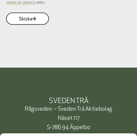
TERMS OF SERVICE
APPLY.
Skicka
SVEDEN TRÄ
Rågsveden – Sveden Trä Aktiebolag
Näset 117
S-786 94 Äppelbo
Telefon:
+46 10 471 91 00