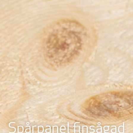
Spårpanel finsågad