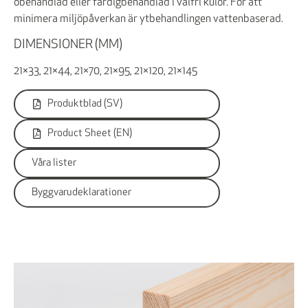
obehandlad eller färdigbehandlad i valfri kulör. För att
minimera miljöpåverkan är ytbehandlingen vattenbaserad.
DIMENSIONER (MM)
21×33, 21×44, 21×70, 21×95, 21×120, 21×145
Produktblad (SV)
Product Sheet (EN)
Våra lister
Byggvarudeklarationer