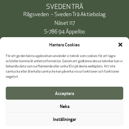
SVEDEN TRÄ
Rågsveden – Sveden Trä Aktiebolag
Näset 117
S-786 94 Äppelbo
Telefon:
+46 10 471 91 00
Hantera Cookies
info@svedentra.se
För att ge den bästa upplevelsen använder vi teknik som cookies för att lagra
och/eller komma åt enhetsinformation. Genom att godkänna dessa tekniker kan vi
behandla data som surfbeteende eller unika ID:n på denna webbplats. Att inte
samtycka eller återkalla samtycke kan påverka vissa funktioner och funktioner
Dokumentation & Certifikat
negativt.
Betalinformation
Acceptera
Cookie Policy
Neka
Visselblåsning
Inställningar