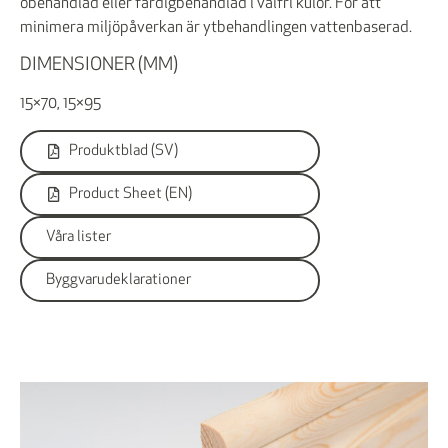
obehandlad eller färdigbehandlad i valfri kulör. För att
minimera miljöpåverkan är ytbehandlingen vattenbaserad.
DIMENSIONER (MM)
15×70, 15×95
Produktblad (SV)
Product Sheet (EN)
Våra lister
Byggvarudeklarationer