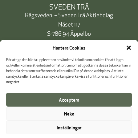
SVEDEN TRÄ
Rågsveden – Sveden Trä Aktiebolag
Näset 117
S-786 94 Äppelbo
Telefon:
+46 10 471 91 00
Hantera Cookies
info@svedentra.se
För att ge den bästa upplevelsen använder vi teknik som cookies för att lagra
och/eller komma åt enhetsinformation. Genom att godkänna dessa tekniker kan vi
behandla data som surfbeteende eller unika ID:n på denna webbplats. Att inte
samtycka eller återkalla samtycke kan påverka vissa funktioner och funktioner
Dokumentation & Certifikat
negativt.
Betalinformation
Acceptera
Cookie Policy
Neka
Visselblåsning
Inställningar