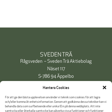
SVEDEN TRÄ
Rågsveden – Sveden Trä Aktiebolag
Näset 117
S-786 94 Äppelbo
Telefon:
+46 10 471 91 00
Hantera Cookies
info@svedentra.se
För att ge den bästa upplevelsen använder vi teknik som cookies för att lagra
och/eller komma åt enhetsinformation. Genom att godkänna dessa tekniker kan vi
behandla data som surfbeteende eller unika ID:n på denna webbplats. Att inte
samtycka eller återkalla samtycke kan påverka vissa funktioner och funktioner