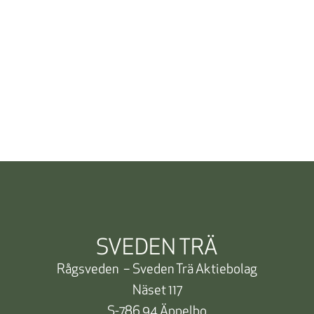
SVEDEN TRÄ
Rågsveden – Sveden Trä Aktiebolag
Näset 117
S-786 94 Äppelbo