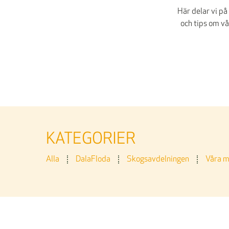
Här delar vi p
och tips om vå
KATEGORIER
Alla
DalaFloda
Skogsavdelningen
Våra 