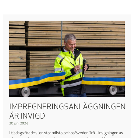
IMPREGNERINGSANLÄGGNINGEN
ÄR INVIGD
20 juni 2024
I tisdags firade vi en stor milstolpe hos Sveden Trä – invigningen av