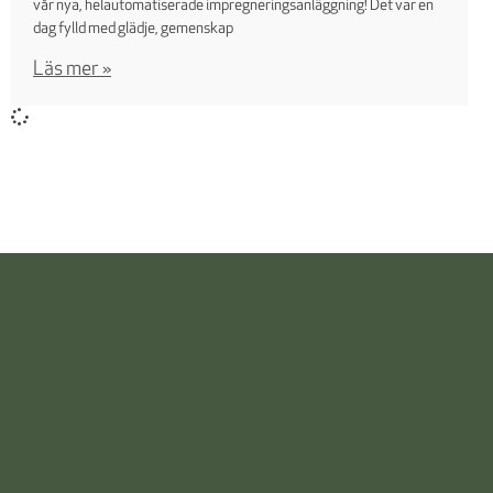
vår nya, helautomatiserade impregneringsanläggning! Det var en
dag fylld med glädje, gemenskap
Läs mer »