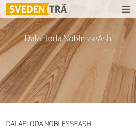
DalaFloda NoblesseAsh
DALAFLODA NOBLESSEASH