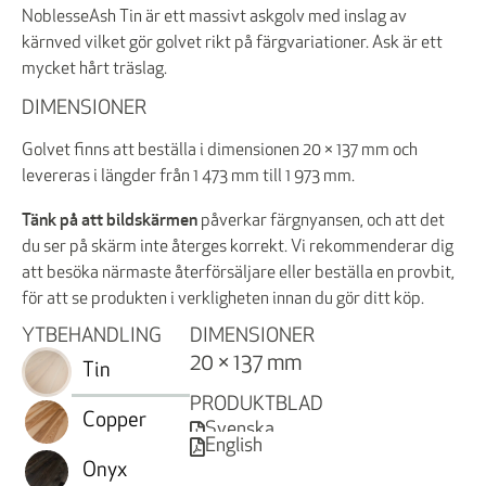
NoblesseAsh Tin är ett massivt askgolv med inslag av
kärnved vilket gör golvet rikt på färgvariationer. Ask är ett
mycket hårt träslag.
DIMENSIONER
Golvet finns att beställa i dimensionen 20 × 137 mm och
levereras i längder från 1 473 mm till 1 973 mm.
Tänk på att bildskärmen
påverkar färgnyansen, och att det
du ser på skärm inte återges korrekt. Vi rekommenderar dig
att besöka närmaste återförsäljare eller beställa en provbit,
för att se produkten i verkligheten innan du gör ditt köp.
YTBEHANDLING
DIMENSIONER
20 × 137 mm
Tin
PRODUKTBLAD
Copper
Svenska
English
Onyx