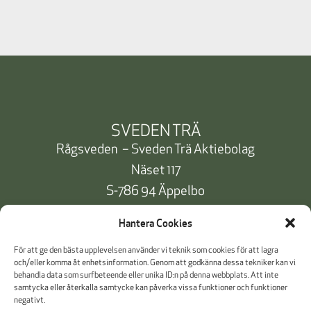
SVEDEN TRÄ
Rågsveden – Sveden Trä Aktiebolag
Näset 117
S-786 94 Äppelbo
Telefon:
+46 10 471 91 00
Hantera Cookies
info@svedentra.se
För att ge den bästa upplevelsen använder vi teknik som cookies för att lagra
och/eller komma åt enhetsinformation. Genom att godkänna dessa tekniker kan vi
behandla data som surfbeteende eller unika ID:n på denna webbplats. Att inte
samtycka eller återkalla samtycke kan påverka vissa funktioner och funktioner
Dokumentation & Certifikat
negativt.